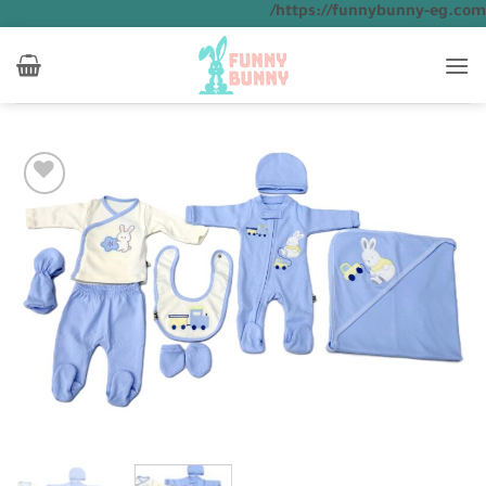
تخطي
https://funnybunny-eg.com/
للمحتوى
Add to
wishlist