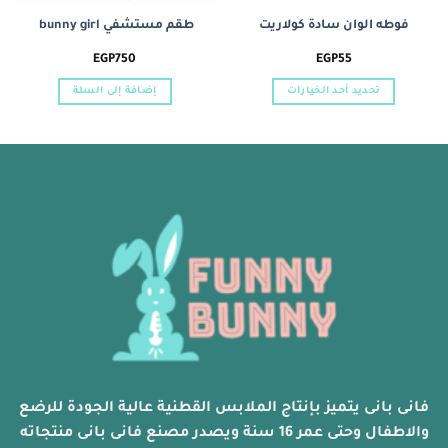
فوطه الوان سادة كولاريت
طقم مستشفي bunny girl
EGP
750
EGP
55
تحديد أحد الخيارات
إضافة إلى السلة
هناك
العديد
من
الأشكال
المختلفة
لهذا
المنتج.
يمكن
اختيار
الخيارات
على
صفحة
المنتج
فانى بانى يتميز بإنتاج الملابس القطنية عالية الجودة للرضع
والاطفال وحتى عمر 16 سنة ويصدر مصنع فانى بانى منتجاته