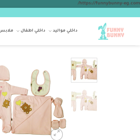
تخطي
https://funnybunny-eg.com/
للمحتوى
داخلي مواليد
داخلي اطفال
ملابس 