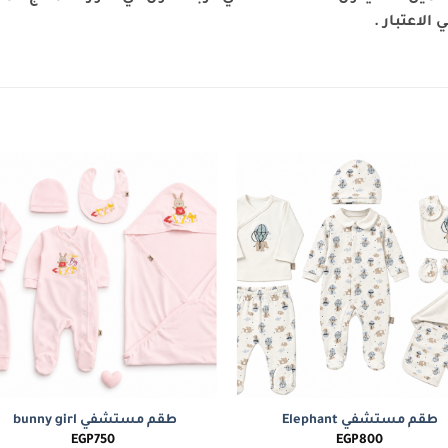
الاعتبار .
to
Add to
st
wishlist
طقم مستشفي Elephant
طقم مستشفي bunny girl
EGP
750
EGP
800