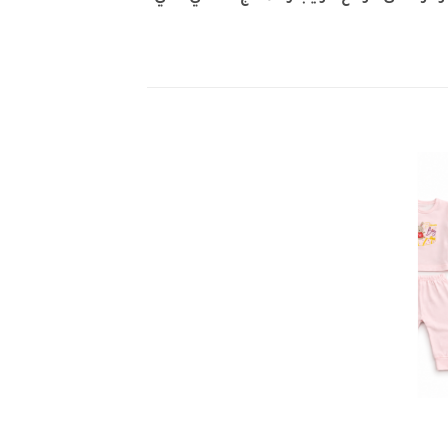
Add 
wishli