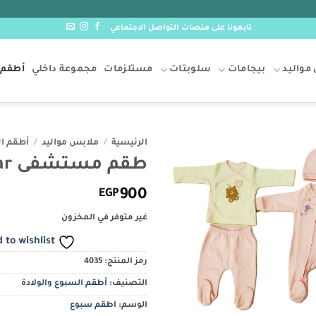
تابعونا على منصات التواصل الاجتماعي
مواليد
بيجامات
سلوبتات
مستلزمات
مجموعة داخلي
أطقم 
الرئيسية
/
ملابس مواليد
/
أطقم ال
طقم مستشفى FLV bear
Add to
wishlist
EGP
900
غير متوفر في المخزون
 to wishlist
رمز المنتج:
4035
التصنيف:
أطقم السبوع والولادة
الوسم:
اطقم سبوع