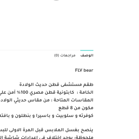
الوصف
مراجعات (0)
FLV bear
طقم مستشفى قطن حديث الولادة
الخامة : كابتونية قطن مصري 100% آمن علي البشرة ويدوم طويلا علي حالته الطبيعية في حالة العناية الجيدة به
المقاسات المتاحة : من مقاس حديثي الولادة مقاس 
مكون من 8 قطع
كوفرته و سلوبيت و باسيرا و بنطلون و بافته و طاق
ينصح بغسل الملابس قبل المرة الاولى لل
ملحوظة: يوجد اختلاف في إعدادات شاشة العم