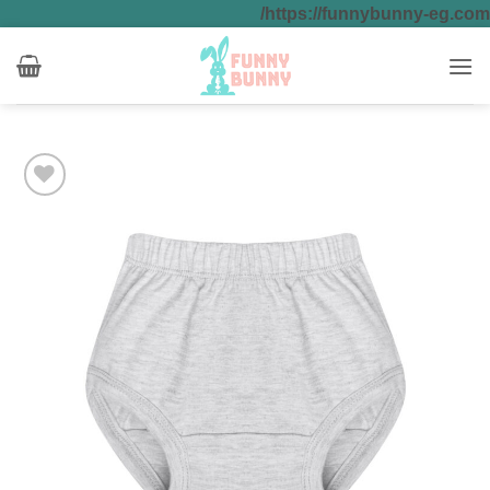
تخطي
https://funnybunny-eg.com/
للمحتوى
Add to
wishlist