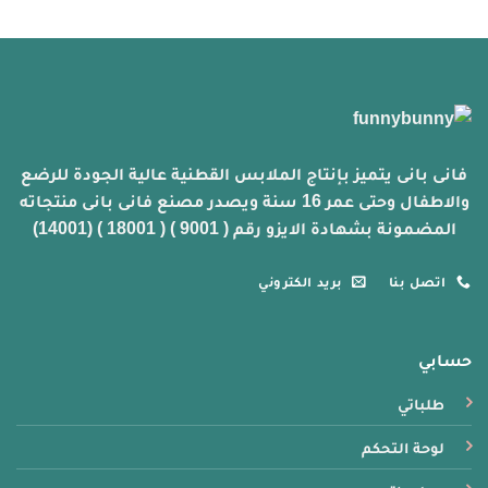
خلال
خلال
هناك
هناك
العديد
العديد
من
من
الأشكال
الأشكال
المختلفة
المختلفة
لهذا
لهذا
المنتج.
المنتج.
يمكن
يمكن
فانى بانى يتميز بإنتاج الملابس القطنية عالية الجودة للرضع
اختيار
اختيار
والاطفال وحتى عمر 16 سنة ويصدر مصنع فانى بانى منتجاته
الخيارات
الخيارات
المضمونة بشهادة الايزو رقم ( 9001 ) ( 18001 ) (14001)
على
على
صفحة
صفحة
المنتج
المنتج
اتصل بنا
بريد الكتروني
حسابي
طلباتي
لوحة التحكم