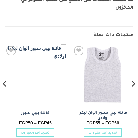
المخزون
منتجات ذات صلة
Add to
Add to
wishlist
wishlist
فانلة بيبي سبور الوان ليكرا
فانلة بيبي سبور
اولادي
نطاق
نطاق
EGP
50
–
EGP
45
EGP
55
–
EGP
50
السعر:
السعر:
من
من
تحديد أحد الخيارات
تحديد أحد الخيارات