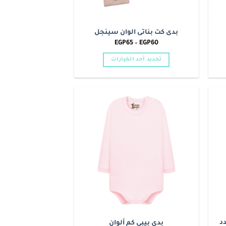
بدى كت بناتى الوان سينجل
نطاق
EGP
65
–
EGP
60
السعر:
من
تحديد أحد الخيارات
خلال
هناك
العديد
من
الأشكال
Add to
Add t
المختلفة
wishlist
wishlis
لهذا
المنتج.
يمكن
اختيار
الخيارات
على
صفحة
المنتج
د
بدي بيبي كم ألوان