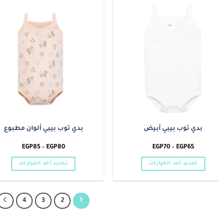
من
من
الأشكال
الأشكال
o
Add to
المختلفة
المختلفة
t
wishlist
لهذا
لهذا
المنتج.
المنتج.
يمكن
يمكن
اختيار
اختيار
الخيارات
الخيارات
على
على
صفحة
صفحة
المنتج
المنتج
بدي توب بيبي أبيض
بدي توب بيبي ألوان مطبوع
نطاق
نطاق
EGP
85
–
EGP
80
EGP
70
–
EGP
65
السعر:
السعر:
من
من
تحديد أحد الخيارات
تحديد أحد الخيارات
خلال
خلال
هناك
هناك
العديد
العديد
من
من
4
3
2
1
الأشكال
الأشكال