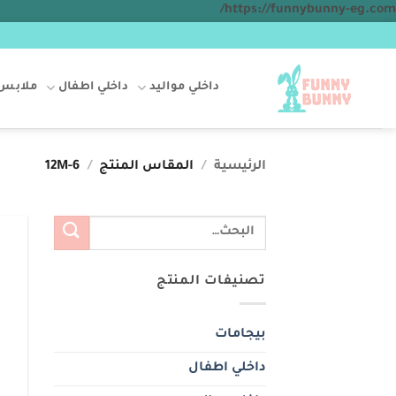
تخطي
https://funnybunny-eg.com/
للمحتوى
داخلي مواليد
داخلي اطفال
ملابس 
الرئيسية
/
المقاس المنتج
/
6-12M
البحث
عن:
تصنيفات المنتج
بيجامات
داخلي اطفال