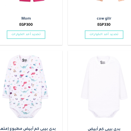
Mom
cow gilr
EGP
300
EGP
330
تحديد أحد الخيارات
تحديد أحد الخيارات
هناك
هناك
العديد
العديد
من
من
الأشكال
الأشكال
o
Add to
المختلفة
المختلفة
t
wishlist
لهذا
لهذا
المنتج.
المنتج.
يمكن
يمكن
اختيار
اختيار
الخيارات
الخيارات
على
على
صفحة
صفحة
المنتج
المنتج
بدي بيبي كم أبيض مطبوع (متعد
بدي بيبي كم أبيض