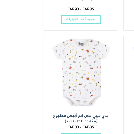
نطاق
EGP
90
–
EGP
85
السعر:
من
تحديد أحد الخيارات
خلال
هناك
العديد
من
الأشكال
Add to
Add t
المختلفة
wishlist
wishlis
لهذا
المنتج.
يمكن
اختيار
الخيارات
على
صفحة
المنتج
بدي بيبي نص كم أبيض مطبوع
(متعدد الطبعات )
نطاق
EGP
90
–
EGP
85
السعر: