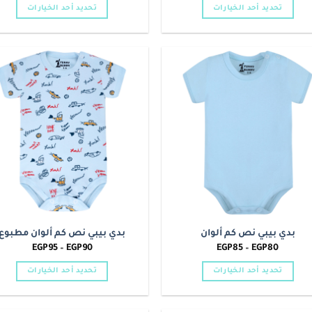
من
من
تحديد أحد الخيارات
تحديد أحد الخيارات
خلال
خلال
هناك
هناك
العديد
العديد
من
من
الأشكال
الأشكال
o
Add to
المختلفة
المختلفة
t
wishlist
لهذا
لهذا
المنتج.
المنتج.
يمكن
يمكن
اختيار
اختيار
الخيارات
الخيارات
على
على
صفحة
صفحة
المنتج
المنتج
بدي بيبي نص كم ألوان
بدي بيبي نص كم ألوان مطبوع
نطاق
نطاق
EGP
95
–
EGP
90
EGP
85
–
EGP
80
السعر:
السعر:
من
من
تحديد أحد الخيارات
تحديد أحد الخيارات
خلال
خلال
هناك
هناك
العديد
العديد