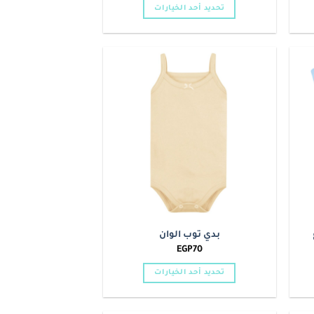
من
تحديد أحد الخيارات
خلال
هناك
العديد
من
الأشكال
Add to
Add t
المختلفة
wishlist
wishlis
لهذا
المنتج.
يمكن
اختيار
الخيارات
على
صفحة
المنتج
بدي توب الوان
EGP
70
تحديد أحد الخيارات
هناك
العديد