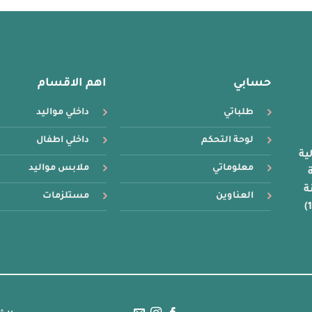
المختلفة
المختلفة
لهذا
لهذا
المنتج.
المنتج.
يمكن
يمكن
اختيار
اختيار
حسابي
اهم الاقسام
الخيارات
الخيارات
على
على
طلباتي
داخلي مواليد
صفحة
صفحة
المنتج
المنتج
لوحة التحكم
داخلي اطفال
ية
معلوماتي
ملابس مواليد
16 سنة
ة
العناوين
مستلزمات