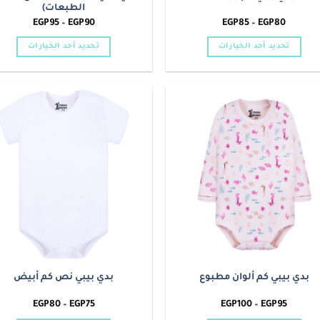
الطبعات)
نطاق
نطاق
EGP
95
–
EGP
90
EGP
85
–
EGP
80
السعر:
السعر:
من
من
تحديد أحد الخيارات
تحديد أحد الخيارات
خلال
خلال
هناك
هناك
العديد
العديد
من
من
الأشكال
الأشكال
o
Add to
المختلفة
المختلفة
t
wishlist
لهذا
لهذا
المنتج.
المنتج.
يمكن
يمكن
اختيار
اختيار
الخيارات
الخيارات
على
على
صفحة
صفحة
المنتج
المنتج
بدي بيبي كم ألوان مطبوع
بدي بيبي نص كم أبيض
نطاق
نطاق
EGP
80
–
EGP
75
EGP
100
–
EGP
95
السعر:
السعر: