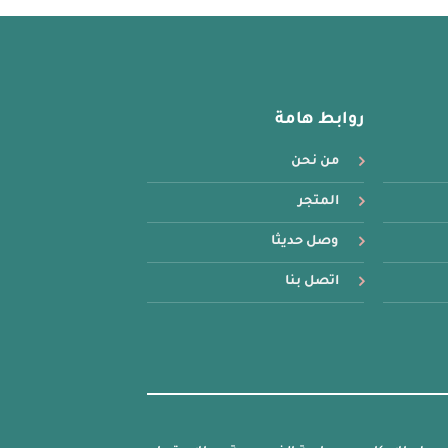
المختلفة
لهذا
المنتج.
يمكن
اختيار
روابط هامة
الخيارات
على
من نحن
صفحة
المنتج
المتجر
وصل حديثا
اتصل بنا