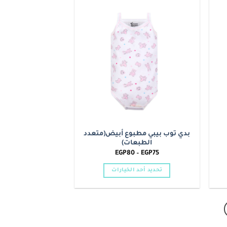
من
الأشكال
Add to
Add t
المختلفة
wishlist
wishlis
لهذا
المنتج.
يمكن
اختيار
الخيارات
على
صفحة
المنتج
بدي توب بيبي مطبوع أبيض(متعدد
الطبعات)
نطاق
EGP
80
–
EGP
75
السعر:
من
تحديد أحد الخيارات
خلال
هناك
العديد
من
الأشكال