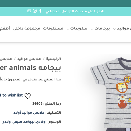
تابعونا على منصات التواصل الاجتماعي
مواليد
بيجامات
سلوبتات
مستلزمات
مجموعة داخلي
أطقم 
الرئيسية
/
ملابس مواليد
/
ملابس م
بيجامه player animals
Add to
wishlist
هذا المنتج غير متوفر في المخزون حالياً.
 to wishlist
رمز المنتج:
24609
التصنيف:
ملابس مواليد أولاد
الوسوم:
اولادى
,
بيجامه
,
صيفي
,
ولادى