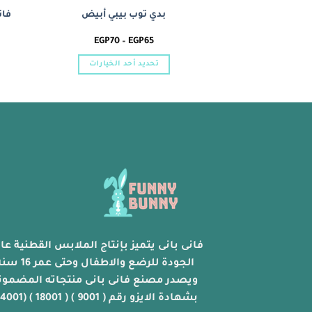
بدي توب بيبي أبيض
فان
نطاق
EGP
70
–
EGP
65
السعر:
من
تحديد أحد الخيارات
خلال
هناك
العديد
من
الأشكال
المختلفة
لهذا
المنتج.
يمكن
اختيار
الخيارات
على
فانى بانى يتميز بإنتاج الملابس القطنية عال
صفحة
الجودة للرضع والاطفال وحتى عمر 
المنتج
ويصدر مصنع فانى بانى منتجاته المضمون
بشهادة الايزو رقم ( 9001 ) ( 18001 ) (14001)