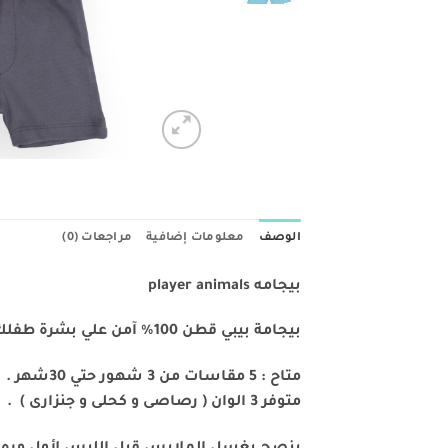
الوصف
معلومات إضافية
مراجعات (0)
بيجامه player animals
بيجامة بيبي قطن 100% آمن علي بشرة طفلك ويبقي علي حالته الطبيعية في حالة الحفاظ علي شروط الغسيل .
متاح : 5 مقاسات من 3 شهور حتي 30شهر .
متوفر 3 الوان ( رصاصى و كحلى و جنزارى ) .