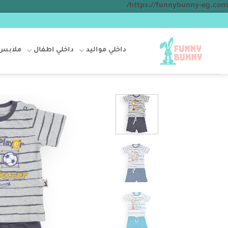
تخطي
https://funnybunny-eg.com/
للمحتوى
داخلي مواليد
داخلي اطفال
ملابس 