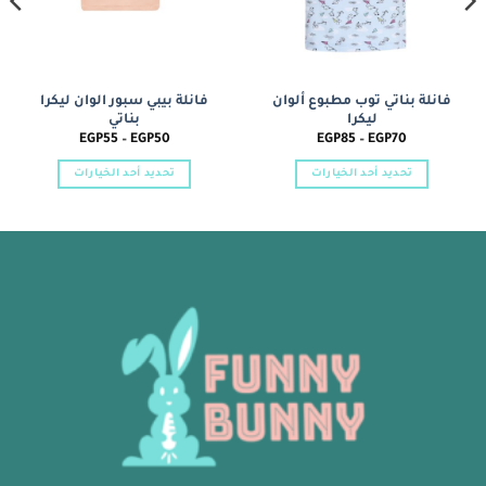
فانلة بناتي توب مطبوع ألوان
فانلة بيبي سبور الوان ليكرا
ليكرا
بناتي
نطاق
نطاق
EGP
55
–
EGP
50
EGP
85
–
EGP
70
السعر:
السعر:
من
من
تحديد أحد الخيارات
تحديد أحد الخيارات
خلال
خلال
هناك
هناك
العديد
العديد
من
من
الأشكال
الأشكال
المختلفة
المختلفة
لهذا
لهذا
المنتج.
المنتج.
يمكن
يمكن
اختيار
اختيار
الخيارات
الخيارات
على
على
صفحة
صفحة
المنتج
المنتج