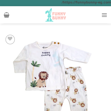
تخطي
https://funnybunny-eg.com/
للمحتوى
Add to
wishlist