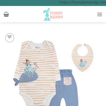
تخطي
https://funnybunny-eg.com/
للمحتوى
Add to
wishlist