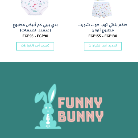
طقم بناتي توب هوت شورت
بدي بيبي كم أبيض مطبوع
مطبوع ألوان
(متعدد الطبعات)
نطاق
نطاق
EGP
95
–
EGP
90
EGP
155
–
EGP
130
السعر:
السعر:
من
من
تحديد أحد الخيارات
تحديد أحد الخيارات
خلال
خلال
هناك
هناك
العديد
العديد
من
من
الأشكال
الأشكال
المختلفة
المختلفة
لهذا
لهذا
المنتج.
المنتج.
يمكن
يمكن
اختيار
اختيار
الخيارات
الخيارات
على
على
صفحة
صفحة
المنتج
المنتج