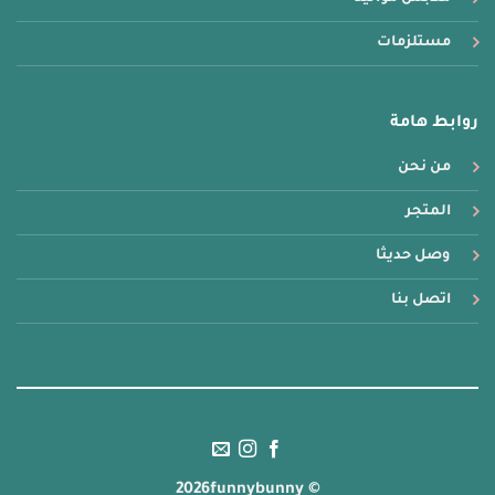
مستلزمات
روابط هامة
من نحن
المتجر
وصل حديثا
اتصل بنا
© 2026funnybunny