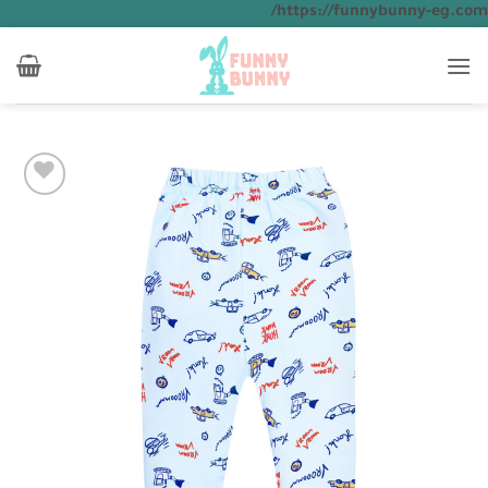
تخطي
https://funnybunny-eg.com/
للمحتوى
Add to
wishlist