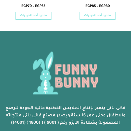
نطاق
نطاق
EGP
70
–
EGP
65
EGP
85
–
EGP
80
السعر:
السعر:
من
من
تحديد أحد الخيارات
تحديد أحد الخيارات
خلال
خلال
هناك
هناك
العديد
العديد
من
من
الأشكال
الأشكال
المختلفة
المختلفة
لهذا
لهذا
المنتج.
المنتج.
يمكن
يمكن
اختيار
اختيار
الخيارات
الخيارات
على
على
صفحة
صفحة
المنتج
المنتج
فانى بانى يتميز بإنتاج الملابس القطنية عالية الجودة للرضع
والاطفال وحتى عمر 16 سنة ويصدر مصنع فانى بانى منتجاته
المضمونة بشهادة الايزو رقم ( 9001 ) ( 18001 ) (14001)