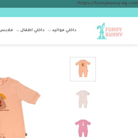
تخطي
https://funnybunny-eg.com/
للمحتوى
داخلي مواليد
داخلي اطفال
ملابس 