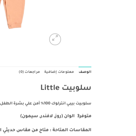
الوصف
معلومات إضافية
مراجعات (0)
سلوبيت Little
سلوبيت بيبي انترلوك 100% آمن علي بشرة الطفل ويبقي علي حالته الطبيعية في حالة الحفاظ علي شروط الغسيل .
متوفر3 الوان (روز, لافندر, سيمون
)
المقاسات المتاحة : متاح من مقاس حديثي الولادة