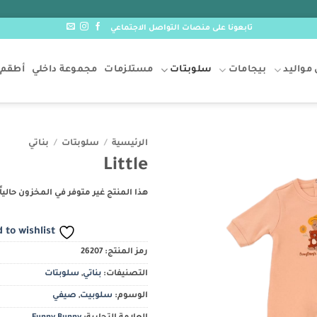
تابعونا على منصات التواصل الاجتماعي
مواليد
بيجامات
سلوبتات
مستلزمات
مجموعة داخلي
أطقم 
الرئيسية
/
سلوبتات
/
بناتي
Little
Add to
wishlist
هذا المنتج غير متوفر في المخزون حالياً.
 to wishlist
رمز المنتج:
26207
التصنيفات:
بناتي
,
سلوبتات
الوسوم:
سلوبيت
,
صيفي