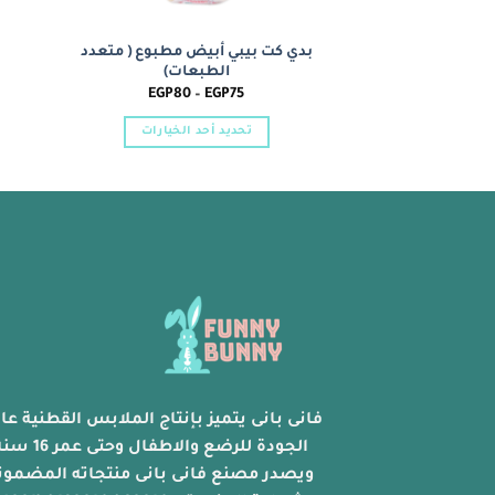
بدي كت بيبي أبيض مطبوع ( متعدد
الطبعات)
نطاق
EGP
80
–
EGP
75
السعر:
من
تحديد أحد الخيارات
خلال
هناك
العديد
من
الأشكال
المختلفة
لهذا
المنتج.
يمكن
اختيار
الخيارات
على
فانى بانى يتميز بإنتاج الملابس القطنية عال
صفحة
الجودة للرضع والاطفال وحتى عمر 
المنتج
ويصدر مصنع فانى بانى منتجاته المضمون