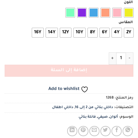
اللون
المقاس
16Y
14Y
12Y
10Y
8Y
6Y
4Y
2Y
كمية فانلة بناتي سبور ألوان ليكرا
إضافة إلى السلة
Add to wishlist
رمز المنتج:
126B
التصنيفات:
داخلي بناتي من 2 إلى 16
,
داخلي اطفال
الوسوم:
ألوان
,
صيفي
,
فانلة بناتي