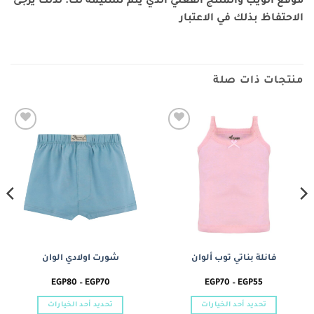
موقع الويب والمنتج الفعلي الذي يتم تسليمه لك. لذلك يرجى
الاحتفاظ بذلك في الاعتبار
منتجات ذات صلة
Add to
Add to
wishlist
wishlist
فانلة بناتي توب ألوان
شورت اولادي الوان
نطاق
نطاق
EGP
80
–
EGP
70
EGP
70
–
EGP
55
السعر:
السعر:
من
من
تحديد أحد الخيارات
تحديد أحد الخيارات