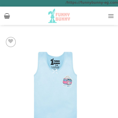
تخطي
https://funnybunny-eg.com/
للمحتوى
Add to
wishlist