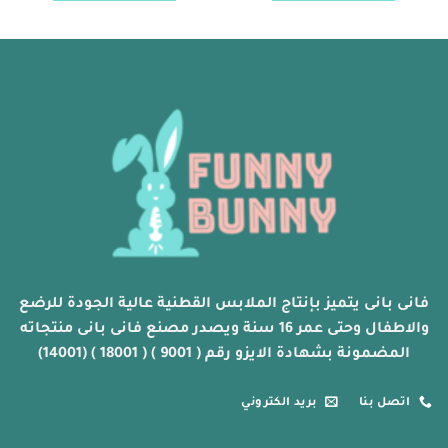
خلال
خلال
هناك
هناك
العديد
العديد
من
من
الأشكال
الأشكال
المختلفة
المختلفة
لهذا
لهذا
المنتج.
المنتج.
يمكن
يمكن
اختيار
اختيار
الخيارات
الخيارات
على
على
صفحة
صفحة
المنتج
المنتج
فانى بانى يتميز بإنتاج الملابس القطنية عالية الجودة للرضع
والاطفال وحتى عمر 16 سنة ويصدر مصنع فانى بانى منتجاته
المضمونة بشهادة الايزو رقم ( 9001 ) ( 18001 ) (14001)
اتصل بنا
بريد الكتروني