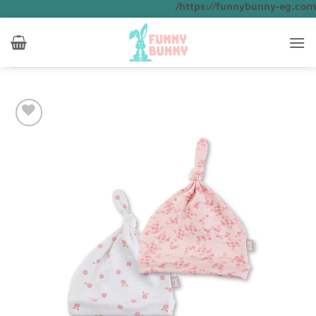
تخطي
https://funnybunny-eg.com/
للمحتوى
Add to
wishlist