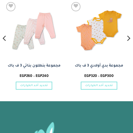
Add to
Add to
wishlist
wishlist
مجموعة بدي أولادي 3 ف باك
مجموعة بنطلون بناتي 3 ف باك
نطاق
نطاق
EGP
260
–
EGP
240
EGP
320
–
EGP
300
السعر:
السعر:
من
من
تحديد أحد الخيارات
تحديد أحد الخيارات
خلال
خلال
هناك
هناك
العديد
العديد
من
من
الأشكال
الأشكال
المختلفة
المختلفة
لهذا
لهذا
المنتج.
المنتج.