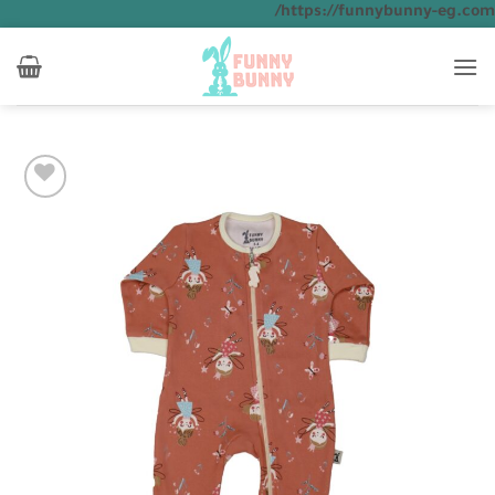
تخطي
https://funnybunny-eg.com/
للمحتوى
Add to
wishlist