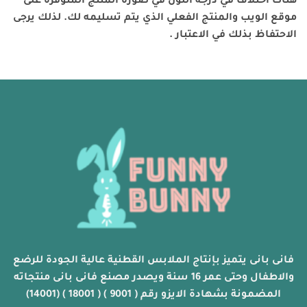
هناك اختلاف في درجة اللون في صورة المنتج المتوفرة على
موقع الويب والمنتج الفعلي الذي يتم تسليمه لك. لذلك يرجى
الاحتفاظ بذلك في الاعتبار .
فانى بانى يتميز بإنتاج الملابس القطنية عالية الجودة للرضع
والاطفال وحتى عمر 16 سنة ويصدر مصنع فانى بانى منتجاته
المضمونة بشهادة الايزو رقم ( 9001 ) ( 18001 ) (14001)