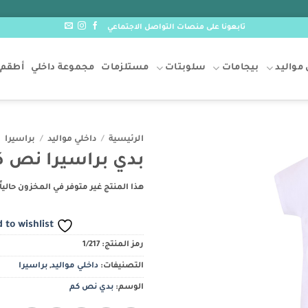
تابعونا على منصات التواصل الاجتماعي
مواليد
بيجامات
سلوبتات
مستلزمات
مجموعة داخلي
أطقم 
الرئيسية
/
داخلي مواليد
/
براسيرا
بدي براسيرا نص 
Add to
wishlist
هذا المنتج غير متوفر في المخزون حالياً.
 to wishlist
رمز المنتج:
1/217
التصنيفات:
داخلي مواليد
,
براسيرا
الوسم:
بدي نص كم