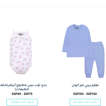
to
Add to
st
wishlist
بدي توب بيبي مطبوع أبيض(متعد
طقم بيبي كم ألوان
الطبعات)
نطاق
نطاق
EGP
80
–
EGP
75
EGP
150
–
EGP
140
السعر:
السعر:
من
من
تحديد أحد الخيارات
تحديد أحد الخيارات