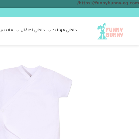
تخطي
https://funnybunny-eg.com/
للمحتوى
داخلي مواليد
داخلي اطفال
ملابس 