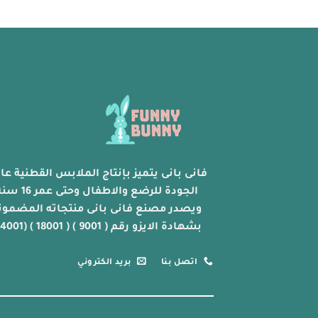
خلال
هناك
العديد
من
الأشكال
المختلفة
لهذا
المنتج.
يمكن
اختيار
الخيارات
على
فانى بانى يتميز بإنتاج الملابس القطنية عال
صفحة
الجودة للرضع والاطفال وحتى عمر 
المنتج
ويصدر مصنع فانى بانى منتجاته المضمون
بشهادة الايزو رقم ( 9001 ) ( 18001 ) (14001)
اتصل بنا
بريد الكتروني