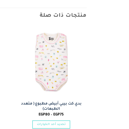
منتجات ذات صلة
Add to
wishlist
بدي كت بيبي أبيض مطبوع ( متعدد
الطبعات)
نطاق
EGP
80
–
EGP
75
السعر:
من
تحديد أحد الخيارات