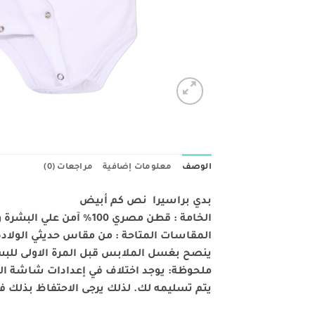
الوصف
معلومات إضافية
مراجعات (0)
بدي براسيرا نص كم أبيض
الخامة : قطن مصري 100% آمن علي البشرة ويدوم طويلا علي حالته الطبيعية في حالة العناية الجيدة به
المقاسات المتاحة : من مقاس حديثي الولادة وحتي
ينصح بغسل الملابس قبل المرة الاولى لل
ملحوظة: يوجد اختلاف في إعدادات شاشة العم
يتم تسليمه لك. لذلك يرجى الاحتفاظ بذلك في 