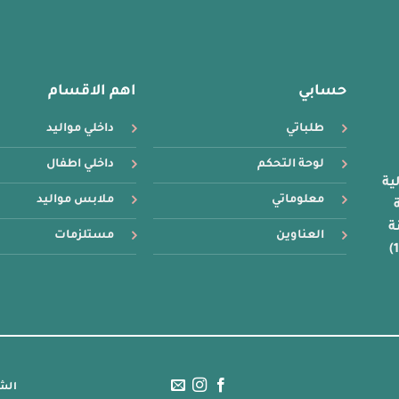
لهذا
لهذا
المنتج.
المنتج.
يمكن
يمكن
اختيار
اختيار
حسابي
اهم الاقسام
الخيارات
الخيارات
على
على
طلباتي
داخلي مواليد
صفحة
صفحة
المنتج
المنتج
لوحة التحكم
داخلي اطفال
ية
معلوماتي
ملابس مواليد
16 سنة
ة
العناوين
مستلزمات
الش