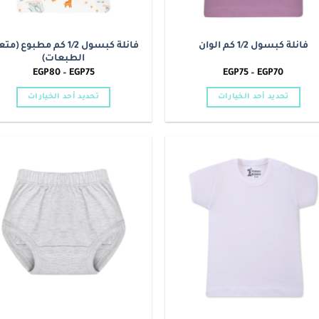
فانلة كبسول 1/2 كم مطبوع (م
فانلة كبسول 1/2 كم الوان
الطبعات)
نطاق
نطاق
EGP
80
–
EGP
75
EGP
75
–
EGP
70
السعر:
السعر:
من
من
تحديد أحد الخيارات
تحديد أحد الخيارات
خلال
خلال
هناك
هناك
العديد
العديد
من
من
الأشكال
الأشكال
o
Add to
المختلفة
المختلفة
t
wishlist
لهذا
لهذا
المنتج.
المنتج.
يمكن
يمكن
اختيار
اختيار
الخيارات
الخيارات
على
على
صفحة
صفحة
المنتج
المنتج