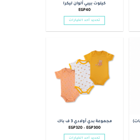
كيلوت بيبي ألوان ليكرا
EGP
40
تحديد أحد الخيارات
هناك
العديد
من
الأشكال
Add to
Add t
المختلفة
wishlist
wishlis
لهذا
المنتج.
يمكن
اختيار
الخيارات
على
صفحة
المنتج
ات)
مجموعة بدي أولادي 3 ف باك
نطاق
EGP
320
–
EGP
300
السعر:
من
تحديد أحد الخيارات