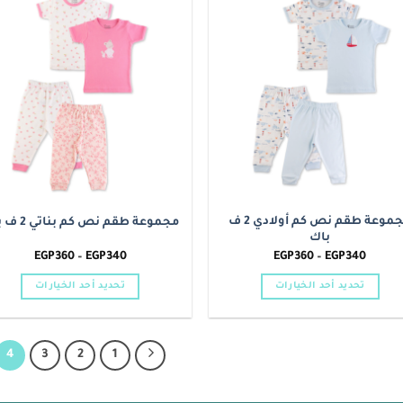
الأشكال
الأشكال
o
Add to
المختلفة
المختلفة
t
wishlist
لهذا
لهذا
المنتج.
المنتج.
يمكن
يمكن
اختيار
اختيار
الخيارات
الخيارات
على
على
صفحة
صفحة
المنتج
المنتج
مجموعة طقم نص كم أولادي 2 ف
مجموعة طقم نص كم بناتي 2 ف باك
باك
نطاق
نطاق
EGP
360
–
EGP
340
EGP
360
–
EGP
340
السعر:
السعر:
من
من
تحديد أحد الخيارات
تحديد أحد الخيارات
خلال
خلال
هناك
هناك
العديد
العديد
من
من
4
3
2
1
الأشكال
الأشكال
المختلفة
المختلفة