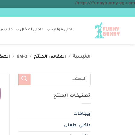
تخطي
https://funnybunny-eg.com/
للمحتوى
داخلي مواليد
داخلي اطفال
ملابس 
الرئيسية
/
المقاس المنتج
/
3-6M
/
الصفح
البحث
عن:
تصنيفات المنتج
بيجامات
داخلي اطفال