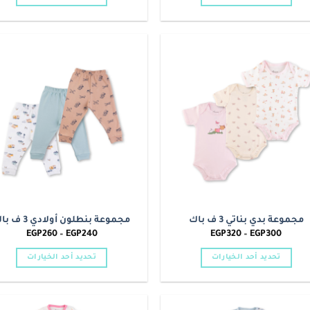
هناك
هناك
العديد
العديد
من
من
الأشكال
الأشكال
o
Add to
المختلفة
المختلفة
t
wishlist
لهذا
لهذا
المنتج.
المنتج.
يمكن
يمكن
اختيار
اختيار
الخيارات
الخيارات
على
على
صفحة
صفحة
المنتج
المنتج
مجموعة بدي بناتي 3 ف باك
مجموعة بنطلون أولادي 3 ف باك
نطاق
نطاق
EGP
260
–
EGP
240
EGP
320
–
EGP
300
السعر:
السعر:
من
من
تحديد أحد الخيارات
تحديد أحد الخيارات
خلال
خلال
هناك
هناك
العديد
العديد
من
من