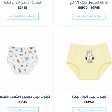
فانلة كبسول كتف 1/2 كم
كيلوت أولادي الوان ليكرا
نطاق
EGP
55
EGP
70
–
EGP
65
السعر:
من
تحديد أحد الخيارات
تحديد أحد الخيارات
خلال
هناك
هناك
العديد
العديد
من
من
الأشكال
الأشكال
o
Add to
المختلفة
المختلفة
t
wishlist
لهذا
لهذا
المنتج.
المنتج.
يمكن
يمكن
اختيار
اختيار
الخيارات
الخيارات
على
على
صفحة
صفحة
المنتج
المنتج
كيلوت بيبي الوان ليكرا
كيلوت بيبي مطبوع (متعدد الطبع
EGP
45
EGP
50
تحديد أحد الخيارات
تحديد أحد الخيارات