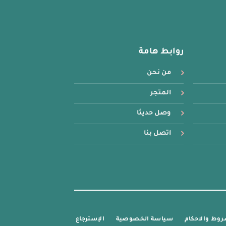
لهذا
المنتج.
يمكن
اختيار
روابط هامة
الخيارات
على
من نحن
صفحة
المنتج
المتجر
وصل حديثا
اتصل بنا
روط والاحكام
سياسة الخصوصية
الإسترجاع