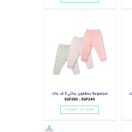
خلال
هناك
العديد
من
الأشكال
Add to
Add t
المختلفة
wishlist
wishlis
لهذا
المنتج.
يمكن
اختيار
الخيارات
على
صفحة
المنتج
مجموعة بنطلون بناتي 3 ف باك
نطاق
EGP
260
–
EGP
240
السعر:
من
تحديد أحد الخيارات
خلال
هناك
العديد
من