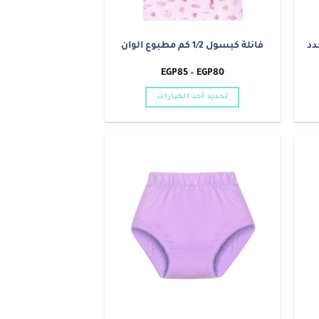
تعدد
فانلة كبسول 1/2 كم مطبوع الوان
نطاق
EGP
85
–
EGP
80
السعر:
من
تحديد أحد الخيارات
خلال
هناك
العديد
من
الأشكال
Add to
Add t
المختلفة
wishlist
wishlis
لهذا
المنتج.
يمكن
اختيار
الخيارات
على
صفحة
المنتج