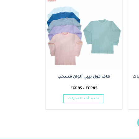
الأشكال
Add to
Add t
المختلفة
wishlist
wishlis
لهذا
المنتج.
يمكن
اختيار
الخيارات
على
صفحة
المنتج
هاف كول بيبي ألوان مسحب
نطاق
EGP
95
–
EGP
85
السعر:
من
تحديد أحد الخيارات
خلال
هناك
العديد
من
الأشكال
المختلفة