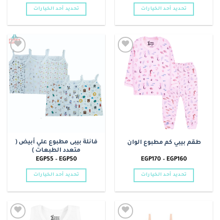
من
من
تحديد أحد الخيارات
تحديد أحد الخيارات
خلال
خلال
هناك
هناك
العديد
العديد
من
من
الأشكال
الأشكال
Add to
Add to
المختلفة
المختلفة
wishlist
wishlist
لهذا
لهذا
المنتج.
المنتج.
يمكن
يمكن
اختيار
اختيار
الخيارات
الخيارات
على
على
صفحة
صفحة
فانلة بيبى مطبوع علي أبيض (
طقم بيبي كم مطبوع الوان
المنتج
المنتج
متعدد الطبعات )
نطاق
نطاق
EGP
55
–
EGP
50
EGP
170
–
EGP
160
السعر:
السعر:
من
من
تحديد أحد الخيارات
تحديد أحد الخيارات
خلال
خلال
هناك
هناك
العديد
العديد
من
من
الأشكال
الأشكال