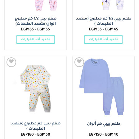
طقم بيبي 1/2 كم مطبوع (متعدد
طقم بيبي 1/2 كم مطبوع
الطبعات )
الوان(متعدد الطبعات)
نطاق
نطاق
EGP
165
–
EGP
155
EGP
155
–
EGP
145
السعر:
السعر:
من
من
تحديد أحد الخيارات
تحديد أحد الخيارات
خلال
خلال
هناك
هناك
العديد
العديد
من
من
الأشكال
الأشكال
Add to
Add to
المختلفة
المختلفة
wishlist
wishlist
لهذا
لهذا
المنتج.
المنتج.
يمكن
يمكن
اختيار
اختيار
الخيارات
الخيارات
على
على
صفحة
صفحة
طقم بيبي كم مطبوع (متعدد
طقم بيبي كم ألوان
المنتج
المنتج
الطبعات )
نطاق
نطاق
EGP
160
–
EGP
150
EGP
150
–
EGP
140
السعر:
السعر: