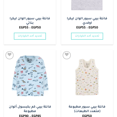
الخيارات
الخيارات
على
على
صفحة
صفحة
فانلة بيبي سبور الوان ليكرا
فانلة بيبي سبور الوان ليكرا
المنتج
المنتج
اولادي
بناتي
نطاق
نطاق
EGP
55
–
EGP
50
EGP
55
–
EGP
50
السعر:
السعر:
من
من
تحديد أحد الخيارات
تحديد أحد الخيارات
خلال
خلال
هناك
هناك
العديد
العديد
من
من
الأشكال
الأشكال
Add to
Add to
المختلفة
المختلفة
wishlist
wishlist
لهذا
لهذا
المنتج.
المنتج.
يمكن
يمكن
اختيار
اختيار
الخيارات
الخيارات
على
على
صفحة
صفحة
فانلة بيبي سبور مطبوعة
فانلة بيبي كم بكبسول ألوان
المنتج
المنتج
(متعدد الطبعات)
مطبوعة
نطاق
EGP
90
–
EGP
85
EGP
50