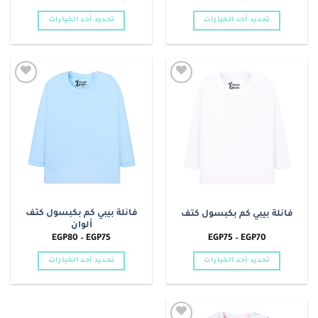
السعر:
من
تحديد أحد الخيارات
تحديد أحد الخيارات
خلال
هناك
هناك
العديد
العديد
من
من
الأشكال
الأشكال
Add to
Add to
المختلفة
المختلفة
wishlist
wishlist
لهذا
لهذا
المنتج.
المنتج.
يمكن
يمكن
اختيار
اختيار
الخيارات
الخيارات
على
على
صفحة
صفحة
فانلة بيبي كم بكبسول كتف
فانلة بيبي كم بكبسول كتف
المنتج
المنتج
ألوان
نطاق
نطاق
EGP
80
–
EGP
75
EGP
75
–
EGP
70
السعر:
السعر:
من
من
تحديد أحد الخيارات
تحديد أحد الخيارات
خلال
خلال
هناك
هناك
العديد
العديد
من
من