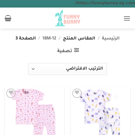
تخطي
https://funnybunny-eg.com/
للمحتوى
الرئيسية
/
المقاس المنتج
/
12-18M
/
الصفحة 3
تصفية
Add to
Add to
wishlist
wishlist