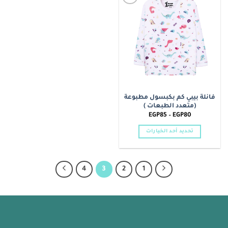
الأشكال
الأشكال
Add to
المختلفة
المختلفة
wishlist
لهذا
لهذا
المنتج.
المنتج.
يمكن
يمكن
اختيار
اختيار
الخيارات
الخيارات
على
على
صفحة
صفحة
فانلة بيبي كم بكبسول مطبوعة
المنتج
المنتج
(متعدد الطبعات )
نطاق
EGP
85
–
EGP
80
السعر:
من
تحديد أحد الخيارات
خلال
هناك
العديد
من
4
3
2
1
الأشكال
المختلفة
لهذا
المنتج.
يمكن