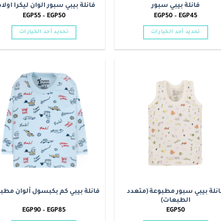
فانلة بيبي سبور
فانلة بيبي سبور الوان ليكرا اولا
نطاق
نطاق
EGP
55
–
EGP
50
EGP
50
–
EGP
45
السعر:
السعر:
من
من
تحديد أحد الخيارات
تحديد أحد الخيارات
خلال
خلال
هناك
هناك
العديد
العديد
من
من
الأشكال
الأشكال
o
Add to
المختلفة
المختلفة
t
wishlist
لهذا
لهذا
المنتج.
المنتج.
يمكن
يمكن
اختيار
اختيار
الخيارات
الخيارات
على
على
صفحة
صفحة
المنتج
المنتج
انلة بيبي سبور مطبوعة (متعدد
فانلة بيبي كم بكبسول ألوان مطب
الطبعات)
نطاق
EGP
90
–
EGP
85
EGP
50
السعر: