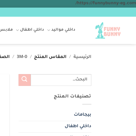
تخطي
https://funnybunny-eg.com/
للمحتوى
داخلي مواليد
داخلي اطفال
ملابس 
الرئيسية
/
المقاس المنتج
/
0-3M
/
الصفح
البحث
عن:
تصنيفات المنتج
بيجامات
داخلي اطفال