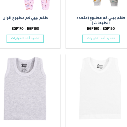
طقم بيبي كم مطبوع (متعدد
طقم بيبي كم مطبوع الوان
الطبعات )
نطاق
نطاق
EGP
170
–
EGP
160
EGP
160
–
EGP
150
السعر:
السعر:
من
من
تحديد أحد الخيارات
تحديد أحد الخيارات
خلال
خلال
هناك
هناك
العديد
العديد
من
من
الأشكال
الأشكال
o
Add to
المختلفة
المختلفة
t
wishlist
لهذا
لهذا
المنتج.
المنتج.
يمكن
يمكن
اختيار
اختيار
الخيارات
الخيارات
على
على
صفحة
صفحة
المنتج
المنتج