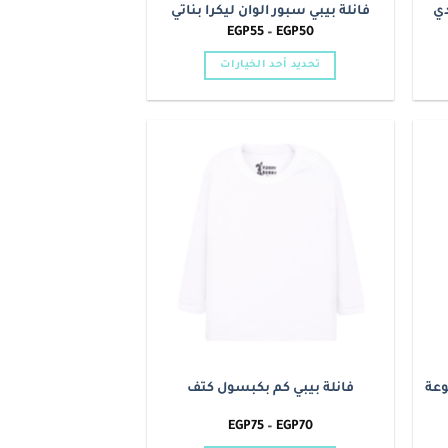
دي
فانلة بيبي سبور الوان ليكرا بناتي
نطاق
EGP
55
–
EGP
50
السعر:
من
تحديد أحد الخيارات
خلال
هناك
العديد
من
الأشكال
Add to
Add t
المختلفة
wishlist
wishlis
لهذا
المنتج.
يمكن
اختيار
الخيارات
على
صفحة
المنتج
وعة
فانلة بيبي كم بكبسول كتف
نطاق
EGP
75
–
EGP
70
السعر: