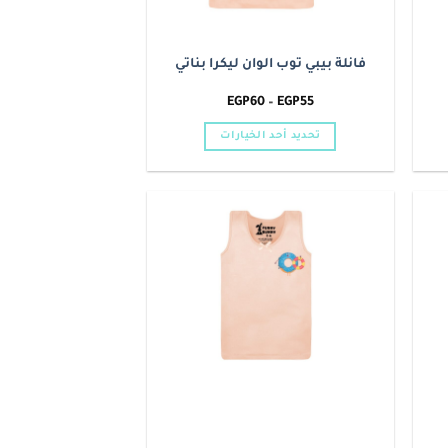
فانلة بيبي توب الوان ليكرا بناتي
نطاق
EGP
60
–
EGP
55
السعر:
من
تحديد أحد الخيارات
خلال
هناك
العديد
من
الأشكال
Add to
Add t
المختلفة
wishlist
wishlis
لهذا
المنتج.
يمكن
اختيار
الخيارات
على
صفحة
المنتج