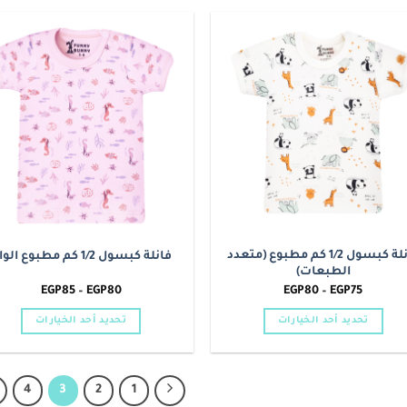
العديد
العديد
من
من
الأشكال
الأشكال
o
Add to
المختلفة
المختلفة
t
wishlist
لهذا
لهذا
المنتج.
المنتج.
يمكن
يمكن
اختيار
اختيار
الخيارات
الخيارات
على
على
صفحة
صفحة
المنتج
المنتج
فانلة كبسول 1/2 كم مطبوع (متعدد
فانلة كبسول 1/2 كم مطبوع الوان
الطبعات)
نطاق
نطاق
EGP
85
–
EGP
80
EGP
80
–
EGP
75
السعر:
السعر:
من
من
تحديد أحد الخيارات
تحديد أحد الخيارات
خلال
خلال
هناك
هناك
العديد
العديد
من
من
4
3
2
1
الأشكال
الأشكال