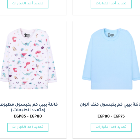
من
تحديد أحد الخيارات
تحديد أحد الخيارات
خلال
هناك
هناك
العديد
العديد
من
من
الأشكال
الأشكال
o
Add to
المختلفة
المختلفة
t
wishlist
لهذا
لهذا
المنتج.
المنتج.
يمكن
يمكن
اختيار
اختيار
الخيارات
الخيارات
على
على
صفحة
صفحة
المنتج
المنتج
فانلة بيبي كم بكبسول مطبوعة
نلة بيبي كم بكبسول كتف ألوان
(متعدد الطبعات )
نطاق
نطاق
EGP
85
–
EGP
80
EGP
80
–
EGP
75
السعر:
السعر:
من
من
تحديد أحد الخيارات
تحديد أحد الخيارات
خلال
خلال
هناك
هناك