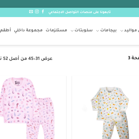
تابعونا على منصات التواصل الاجتماعي
مواليد
بيجامات
سلوبتات
مستلزمات
مجموعة داخلي
أطقم 
ة 3
عرض 31–45 من أصل 52 نتيجة
o
Add to
t
wishlist