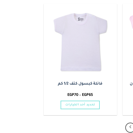
العديد
من
الأشكال
Add to
Add t
المختلفة
wishlist
wishlis
لهذا
المنتج.
يمكن
اختيار
الخيارات
على
صفحة
المنتج
فانلة كبسول كتف 1/2 كم
نطاق
EGP
70
–
EGP
65
السعر:
من
تحديد أحد الخيارات
خلال
هناك
العديد
من
الأشكال