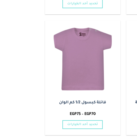
من
تحديد أحد الخيارات
خلال
هناك
العديد
من
الأشكال
Add to
Add t
المختلفة
wishlist
wishlis
لهذا
المنتج.
يمكن
اختيار
الخيارات
على
صفحة
المنتج
فانلة كبسول 1/2 كم الوان
نطاق
EGP
75
–
EGP
70
السعر:
من
تحديد أحد الخيارات
خلال
هناك