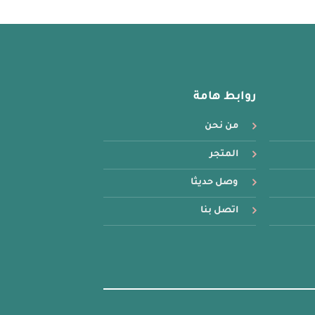
المختلفة
لهذا
المنتج.
يمكن
اختيار
روابط هامة
الخيارات
على
من نحن
صفحة
المنتج
المتجر
وصل حديثا
اتصل بنا