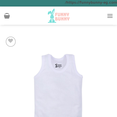
تخطي
https://funnybunny-eg.com/
للمحتوى
Add to
wishlist