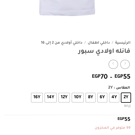
الرئيسية
/
داخلي اطفال
/
داخلي أولادي من 2 إلى 16
فانله اولادي سبور
نطاق
EGP
70
–
EGP
55
السعر:
: 2Y
المقاس
من
16Y
14Y
12Y
10Y
8Y
6Y
4Y
2Y
خلال
إزالة
EGP
55
99 متوفر في المخزون