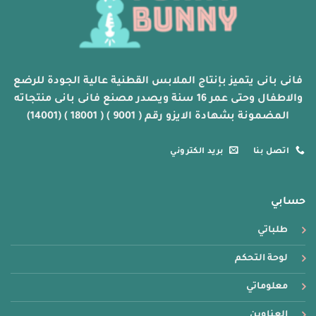
الخيارات
الخيارات
على
على
صفحة
صفحة
المنتج
المنتج
فانى بانى يتميز بإنتاج الملابس القطنية عالية الجودة للرضع
والاطفال وحتى عمر 16 سنة ويصدر مصنع فانى بانى منتجاته
المضمونة بشهادة الايزو رقم ( 9001 ) ( 18001 ) (14001)
اتصل بنا
بريد الكتروني
حسابي
طلباتي
لوحة التحكم
معلوماتي
العناوين