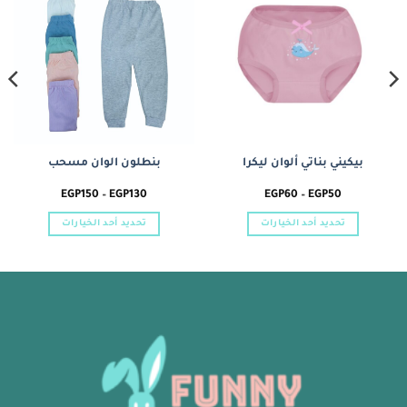
Add to
Add to
wishlist
wishlist
بيكيني بناتي ألوان ليكرا
بنطلون الوان مسحب
نطاق
نطاق
EGP
150
–
EGP
130
EGP
60
–
EGP
50
السعر:
السعر:
من
من
تحديد أحد الخيارات
تحديد أحد الخيارات
خلال
خلال
هناك
هناك
العديد
العديد
من
من
الأشكال
الأشكال
المختلفة
المختلفة
لهذا
لهذا
المنتج.
المنتج.
يمكن
يمكن
اختيار
اختيار