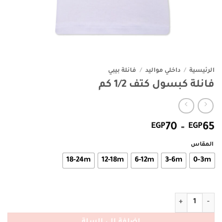
الرئيسية
/
داخلي مواليد
/
فانلة بيبي
فانلة كبسول كتف 1/2 كم
نطاق
EGP
70
–
EGP
65
السعر:
المقاس
من
18-24m
12-18m
6-12m
3-6m
0-3m
خلال
كمية فانلة كبسول كتف 1/2 كم
إضافة إلى السلة