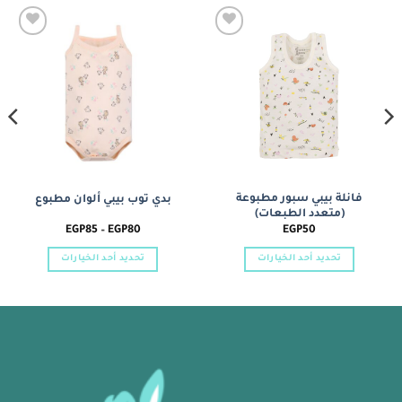
Add to
Add to
wishlist
wishlist
فانلة بيبي سبور مطبوعة
بدي توب بيبي ألوان مطبوع
(متعدد الطبعات)
نطاق
EGP
85
–
EGP
80
EGP
50
السعر:
من
تحديد أحد الخيارات
تحديد أحد الخيارات
خلال
هناك
هناك
العديد
العديد
من
من
الأشكال
الأشكال
المختلفة
المختلفة
لهذا
لهذا
المنتج.
المنتج.