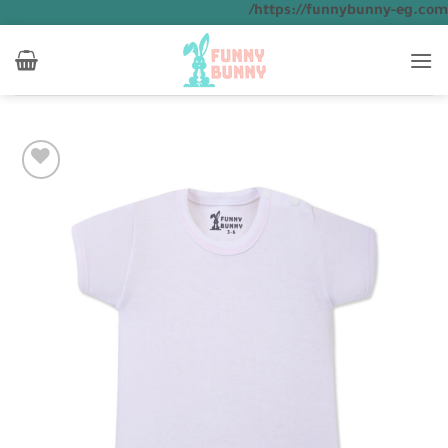
تخطي
https://funnybunny-eg.com/
للمحتوى
Add to
wishlist