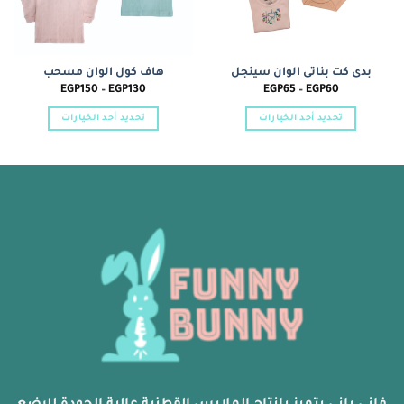
بدى كت بناتى الوان سينجل
هاف كول الوان مسحب
نطاق
نطاق
EGP
150
–
EGP
130
EGP
65
–
EGP
60
السعر:
السعر:
من
من
تحديد أحد الخيارات
تحديد أحد الخيارات
خلال
خلال
هناك
هناك
العديد
العديد
من
من
الأشكال
الأشكال
المختلفة
المختلفة
لهذا
لهذا
المنتج.
المنتج.
يمكن
يمكن
اختيار
اختيار
الخيارات
الخيارات
على
على
صفحة
صفحة
المنتج
المنتج