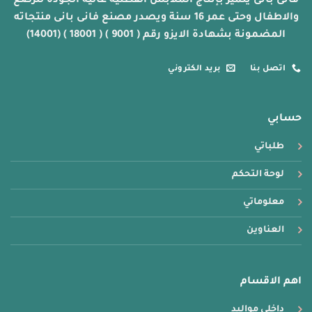
فانى بانى يتميز بإنتاج الملابس القطنية عالية الجودة للرضع
والاطفال وحتى عمر 16 سنة ويصدر مصنع فانى بانى منتجاته
المضمونة بشهادة الايزو رقم ( 9001 ) ( 18001 ) (14001)
اتصل بنا
بريد الكتروني
حسابي
طلباتي
لوحة التحكم
معلوماتي
العناوين
اهم الاقسام
داخلي مواليد