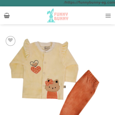
تخطي
https://funnybunny-eg.com/
للمحتوى
Add to
wishlist