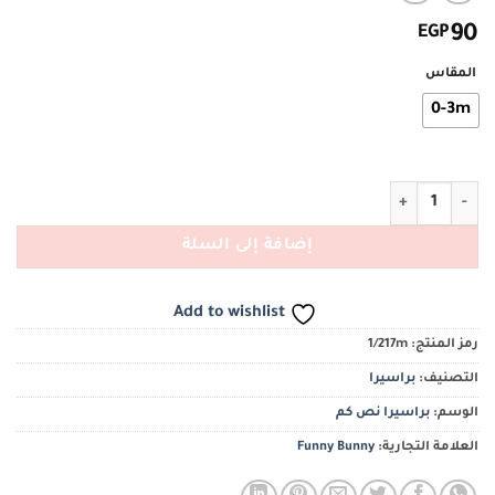
EGP
90
المقاس
0-3m
كمية بدي براسيرا نص كم مطبوع
إضافة إلى السلة
Add to wishlist
رمز المنتج:
1/217m
التصنيف:
براسيرا
الوسم:
براسيرا نص كم
العلامة التجارية:
Funny Bunny