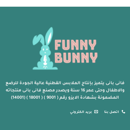
العديد
العديد
من
من
الأشكال
الأشكال
المختلفة
المختلفة
لهذا
لهذا
المنتج.
المنتج.
يمكن
يمكن
اختيار
اختيار
الخيارات
الخيارات
على
على
صفحة
صفحة
المنتج
المنتج
فانى بانى يتميز بإنتاج الملابس القطنية عالية الجودة للرضع
والاطفال وحتى عمر 16 سنة ويصدر مصنع فانى بانى منتجاته
المضمونة بشهادة الايزو رقم ( 9001 ) ( 18001 ) (14001)
اتصل بنا
بريد الكتروني