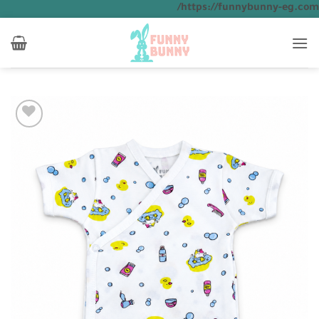
تخطي
https://funnybunny-eg.com/
للمحتوى
Add to
wishlist