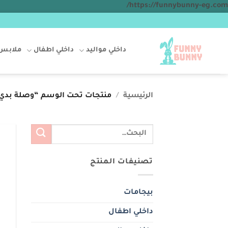
تخطي
https://funnybunny-eg.com/
للمحتوى
داخلي مواليد
داخلي اطفال
ملابس 
الرئيسية
/
منتجات تحت الوسم “وصلة بدي
البحث
عن:
تصنيفات المنتج
بيجامات
داخلي اطفال