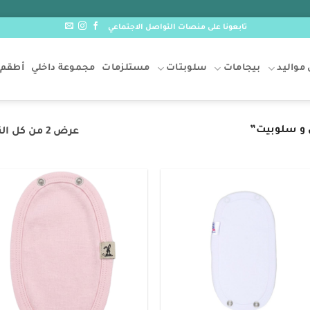
تابعونا على منصات التواصل الاجتماعي
مواليد
بيجامات
سلوبتات
مستلزمات
مجموعة داخلي
أطقم 
 و سلوبيت”
عرض ⁦2⁩ من كل النتائج
o
Add to
t
wishlist