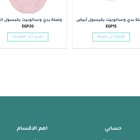
ة بدي وسالوبيت بكبسول أبيض
وصلة بدي وسالوبيت بكبسول الو
EGP
20
EGP
15
إضافة إلى السلة
تحديد أحد الخيارات
هناك
العديد
من
الأشكال
المختلفة
لهذا
المنتج.
يمكن
اختيار
الخيارات
على
صفحة
حسابي
اهم الاقسام
المنتج