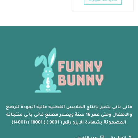
تحديد أحد الخيارات
خلال
هناك
العديد
من
الأشكال
المختلفة
لهذا
المنتج.
يمكن
اختيار
الخيارات
على
صفحة
المنتج
فانى بانى يتميز بإنتاج الملابس القطنية عالية الجودة للرضع
والاطفال وحتى عمر 16 سنة ويصدر مصنع فانى بانى منتجاته
المضمونة بشهادة الايزو رقم ( 9001 ) ( 18001 ) (14001)