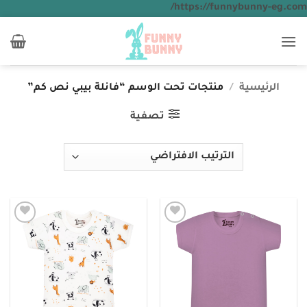
تخطي
https://funnybunny-eg.com/
للمحتوى
الرئيسية
/
منتجات تحت الوسم “فانلة بيبي نص كم”
تصفية
Add to
Add to
wishlist
wishlist