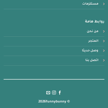
مستلزمات
روابط هامة
من نحن
المتجر
وصل حديثا
اتصل بنا
© 2026funnybunny