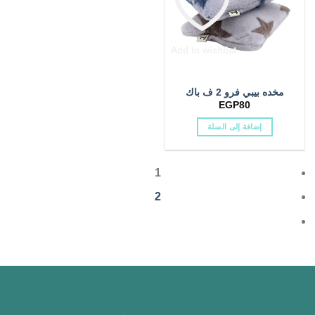
المنتج.
المنتج.
سليب اولادي
(2)
يمكن
يمكن
اختيار
اختيار
شتوى
(1)
الخيارات
الخيارات
Add to wishlist
على
على
شتوى بناتى
(0)
صفحة
صفحة
مخده بيبي فرو 2 ف باك
المنتج
المنتج
شتوي
(14)
EGP
80
إضافة إلى السلة
شنطة بيبى
(0)
شورت اولادي
(2)
1
شورت بناتي
(1)
2
شورت بيبي
(0)
صيفى
(0)
صيفي
(46)
طاقية بيبي
(2)