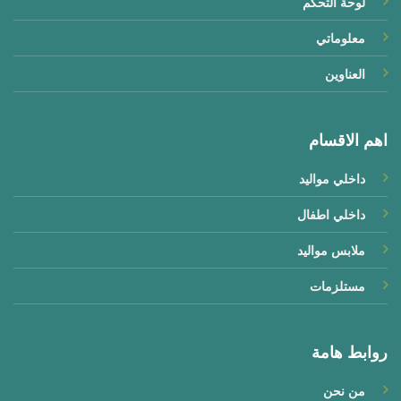
لوحة التحكم
فانله بيبي نص كم
(0)
معلوماتي
فرو
(0)
العناوين
فستان
(0)
فستان شتوى
(0)
اهم الاقسام
فوطة
(0)
داخلي مواليد
فوطة بيبى
(1)
داخلي اطفال
قطن
(4)
ملابس مواليد
قطيفة
(0)
مستلزمات
قطيفة بناتى
(0)
روابط هامة
كوفرتة
(3)
كوفرته سبوع
(0)
من نحن