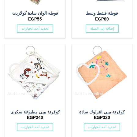
بيكيني بناتي
(2)
فوطة قشط وسط
فوطه الوان سادة كولاريت
EGP
55
EGP
80
جراب بيبرونة
(0)
إضافة إلى السلة
تحديد أحد الخيارات
حزام بطن
(2)
هناك
العديد
خريفى
(0)
من
الأشكال
خريفى اولادى
(0)
المختلفة
لهذا
خريفى بناتى
(0)
المنتج.
يمكن
خريفي
(13)
اختيار
الخيارات
Add to wishlist
Add to wishlist
دفاية بيبي
(1)
على
صفحة
دفاية شتوى
(3)
كوفرتة بيبي انترلوك سادة
كوفرتة بيبي مطبوعة سكرى
المنتج
EGP
340
EGP
320
دفايه بناتى
(1)
تحديد أحد الخيارات
تحديد أحد الخيارات
دفايه ولادى
(1)
هناك
هناك