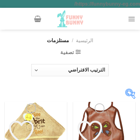
تخطي
https://funnybunny-eg.com/
للمحتوى
الرئيسية
/
مستلزمات
تصفية
نوع المنتج
3 ف باك
(1)
أبيض
(16)