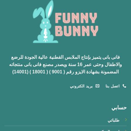
طقم اولادي
(1)
طقم بناتي
(6)
طقم بيبي
(6)
طقم تدفئة اولادي
(0)
فانلة اولادي
(5)
فانى بانى يتميز بإنتاج الملابس القطنية عالية الجودة للرضع
والاطفال وحتى عمر 16 سنة ويصدر مصنع فانى بانى منتجاته
فانلة بناتي
(7)
المضمونة بشهادة الايزو رقم ( 9001 ) ( 18001 ) (14001)
فانلة بيبي توب
(2)
اتصل بنا
بريد الكتروني
فانلة بيبي سبور
(5)
فانلة بيبي كم
(4)
حسابي
فانلة بيبي نص كم
(3)
طلباتي
فانلة كبسول 1/2 كم الوان
(0)