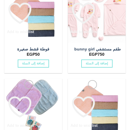
المختلفة
المختلفة
لهذا
لهذا
بناتي
(1)
المنتج.
المنتج.
يمكن
يمكن
بنطلون اولادي
(2)
اختيار
اختيار
بنطلون بيبي
(5)
الخيارات
الخيارات
Add to wishlist
Add to wishlist
على
على
بورت
(0)
صفحة
صفحة
طقم مستشفي bunny girl
فوطة قشط صغيرة
المنتج
المنتج
EGP
50
EGP
750
بوكسر
(1)
إضافة إلى السلة
إضافة إلى السلة
بيبى
(3)
بيبي
(1)
بيجامة بيبي
(0)
بيجامه
(2)
بيجامه خريفى
(1)
Add to wishlist
Add to wishlist
بيجامه شتوى
(0)