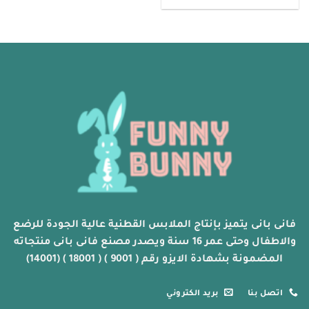
هناك
العديد
من
الأشكال
المختلفة
لهذا
المنتج.
يمكن
اختيار
الخيارات
على
صفحة
المنتج
فانى بانى يتميز بإنتاج الملابس القطنية عالية الجودة للرضع
والاطفال وحتى عمر 16 سنة ويصدر مصنع فانى بانى منتجاته
المضمونة بشهادة الايزو رقم ( 9001 ) ( 18001 ) (14001)
اتصل بنا
بريد الكتروني