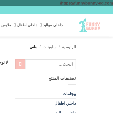
تخطي
https://funnybunny-eg.com/
للمحتوى
داخلي مواليد
داخلي اطفال
ملابس م
الرئيسية
/
سلوبتات
/
بناتي
البحث
لا تو
عن:
تصنيفات المنتج
بيجامات
داخلي اطفال
داخلي مواليد