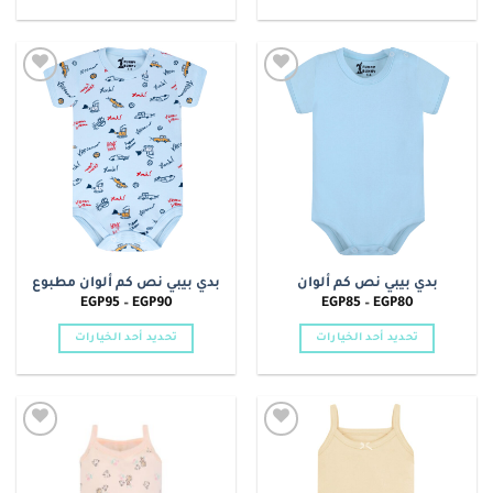
خلال
خلال
هناك
هناك
العديد
العديد
من
من
الأشكال
الأشكال
Add to
Add to
المختلفة
المختلفة
wishlist
wishlist
لهذا
لهذا
المنتج.
المنتج.
يمكن
يمكن
اختيار
اختيار
الخيارات
الخيارات
على
على
صفحة
صفحة
بدي بيبي نص كم ألوان
بدي بيبي نص كم ألوان مطبوع
المنتج
المنتج
نطاق
نطاق
EGP
95
–
EGP
90
EGP
85
–
EGP
80
السعر:
السعر:
من
من
تحديد أحد الخيارات
تحديد أحد الخيارات
خلال
خلال
هناك
هناك
العديد
العديد
من
من
الأشكال
الأشكال
Add to
Add to
المختلفة
المختلفة
wishlist
wishlist
لهذا
لهذا