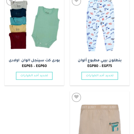
الأشكال
الأشكال
Add to
Add to
المختلفة
المختلفة
wishlist
wishlist
لهذا
لهذا
المنتج.
المنتج.
يمكن
يمكن
اختيار
اختيار
الخيارات
الخيارات
على
على
صفحة
صفحة
بنطلون بيبي مطبوع ألوان
بودى كت سينجل الوان اولادى
المنتج
المنتج
نطاق
نطاق
EGP
65
–
EGP
60
EGP
80
–
EGP
75
السعر:
السعر:
من
من
تحديد أحد الخيارات
تحديد أحد الخيارات
خلال
خلال
هناك
هناك
العديد
العديد
من
من
الأشكال
الأشكال
Add to
المختلفة
المختلفة
wishlist
لهذا
لهذا
المنتج.
المنتج.
يمكن
يمكن
اختيار
اختيار