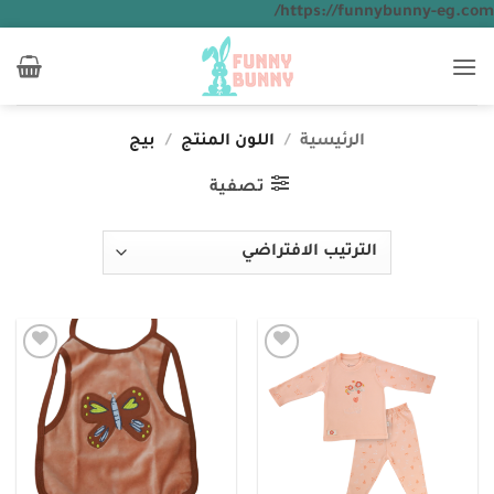
تخطي
https://funnybunny-eg.com/
للمحتوى
الرئيسية
/
اللون المنتج
/
بيج
تصفية
Add to
Add to
wishlist
wishlist