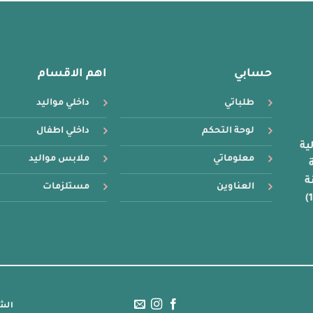
حسابي
اهم الاقسام
طلباتي
داخلي مواليد
لوحة التحكم
داخلي اطفال
ية
معلوماتي
ملابس مواليد
16 سنة
ة
العناوين
مستلزمات
الش